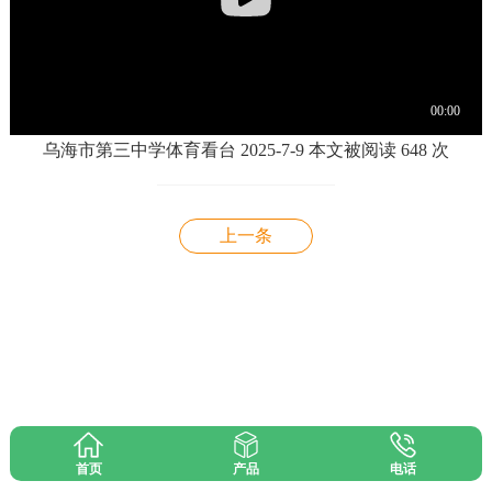
乌海市第三中学体育看台 2025-7-9 本文被阅读 648 次
上一条
首页
产品
电话